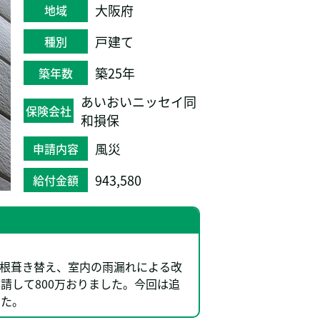
大阪府
地域
戸建て
種別
築25年
築年数
あいおいニッセイ同
保険会社
和損保
風災
申請内容
943,580
給付金額
根葺き替え、室内の雨漏れによる改
請して800万おりました。今回は追
した。